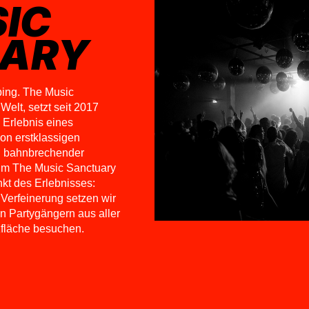
IC
ARY
bing. The Music
Welt, setzt seit 2017
 Erlebnis eines
on erstklassigen
 bahnbrechender
 im The Music Sanctuary
nkt des Erlebnisses:
 Verfeinerung setzen wir
n Partygängern aus aller
zfläche besuchen.