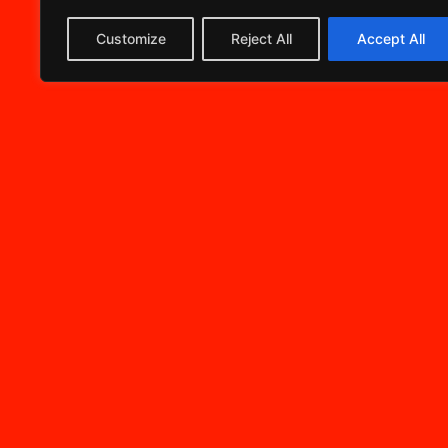
Customize
Reject All
Accept All
WERDE MI
GENIESSE
ZU